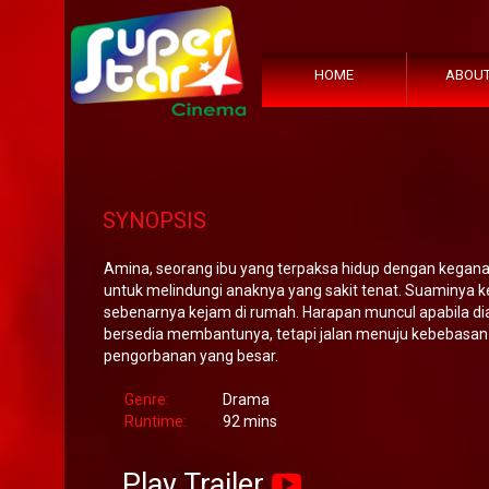
HOME
ABOUT
SYNOPSIS
Amina, seorang ibu yang terpaksa hidup dengan kegan
untuk melindungi anaknya yang sakit tenat. Suaminya keli
sebenarnya kejam di rumah. Harapan muncul apabila d
bersedia membantunya, tetapi jalan menuju kebebasan 
pengorbanan yang besar.
Genre:
Drama
Runtime:
92 mins
Play Trailer