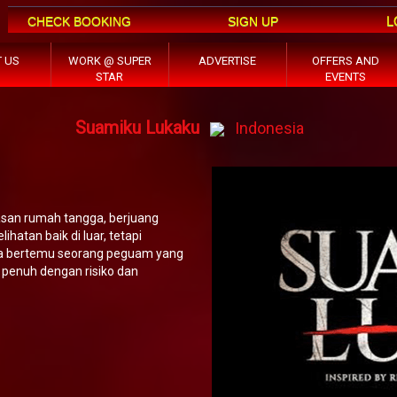
L
CHECK BOOKING
SIGN UP
 US
WORK @ SUPER
ADVERTISE
OFFERS AND
STAR
EVENTS
Suamiku Lukaku
Indonesia
asan rumah tangga, berjuang
hatan baik di luar, tetapi
ia bertemu seorang peguam yang
penuh dengan risiko dan