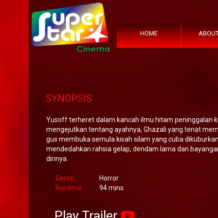
HOME
ABOUT
SYNOPSIS
Yusoff terheret dalam kancah ilmu hitam peninggalan k
mengejutkan tentang ayahnya, Ghazali yang tenat memak
gus membuka semula kisah silam yang cuba dikuburkan
mendedahkan rahsia gelap, dendam lama dan bayanga
dirinya.
Genre:
Horror
Runtime:
94 mins
Play Trailer