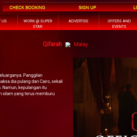
L
CHECK BOOKING
SIGN UP
 US
WORK @ SUPER
ADVERTISE
OFFERS AND
STAR
EVENTS
Qifarah
Malay
eluarganya. Panggilan
sa dia pulang dari Cairo, sekali
. Namun, kepulangan itu
n silam yang terus memburu